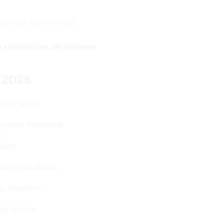
darizar expectativas.
 estabilidad del sistema
.
 2026
s profundos.
estión financiera.
ales.
taformas únicas.
la industria.
ce costos.