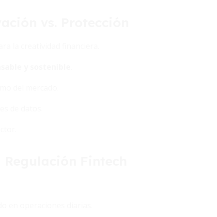
ación vs. Protección
a la creatividad financiera.
sable y sostenible
.
smo del mercado.
des de datos.
ctor.
a Regulación Fintech
o en operaciones diarias.