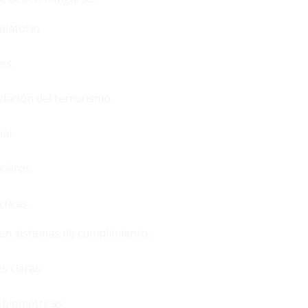
ulatorio.
es.
iación del terrorismo.
al.
cieros.
ticas.
en sistemas de cumplimiento.
s claras.
biométricas.