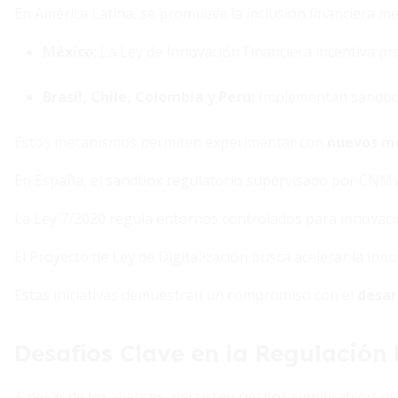
En América Latina, se promueve la inclusión financiera m
México:
La Ley de Innovación Financiera incentiva p
Brasil, Chile, Colombia y Perú:
Implementan sandbox
Estos mecanismos permiten experimentar con
nuevos mo
En España, el sandbox regulatorio supervisado por CNMV
La Ley 7/2020 regula entornos controlados para innovaci
El Proyecto de Ley de Digitalización busca acelerar la inn
Estas iniciativas demuestran un compromiso con el
desar
Desafíos Clave en la Regulación 
A pesar de los avances, persisten riesgos significativos q