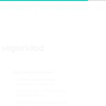
AS DE CRÉDITO
PRÉSTAMOS PERSONALES
y seguridad
Tabla de Contenidos
El Dilema Contemporáneo:
Innovación vs. Protección
2026: Un Punto de Inflexión en la
Regulación Fintech
El Marco Regulatorio Europeo: Un