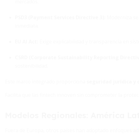
mercados.
PSD3 (Payment Services Directive 3)
:
Moderniza ser
inmediata.
EU AI Act
:
Exige explicabilidad y transparencia en sist
CSRD (Corporate Sustainability Reporting Directi
sostenibilidad.
Este marco integrado proporciona
seguridad jurídica y
Facilita que las fintech innoven sin comprometer la prote
Modelos Regionales: América La
Fuera de Europa, otros países han adoptado enfoques ada