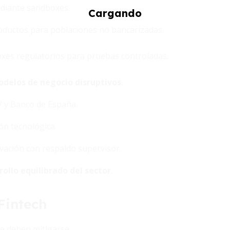
ediante sandboxes.
roductos para poblaciones no bancarizadas.
es regulatorios para pruebas controladas.
delos de negocio disruptivos
.
 y Banco de España.
ón tecnológica.
ovación con respaldo supervisor.
rollo equilibrado del sector
.
Fintech
ue deben mitigarse.