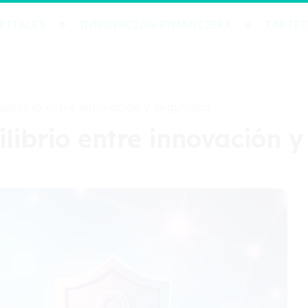
PITALES
INNOVACIÓN FINANCIERA
TARJET
quilibrio entre innovación y seguridad
ilibrio entre innovación 