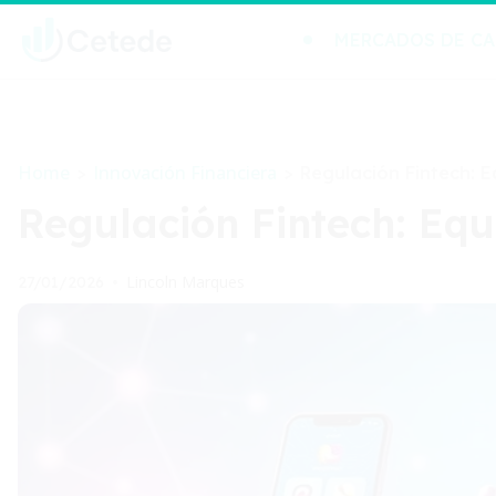
MERCADOS DE CA
Home
Innovación Financiera
>
>
Regulación Fintech: E
Regulación Fintech: Equ
Lincoln Marques
27/01/2026
•