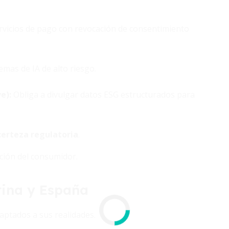
vicios de pago con revocación de consentimiento
emas de IA de alto riesgo.
ve)
:
Obliga a divulgar datos ESG estructurados para
 certeza regulatoria
.
cción del consumidor.
tina y España
ptados a sus realidades.