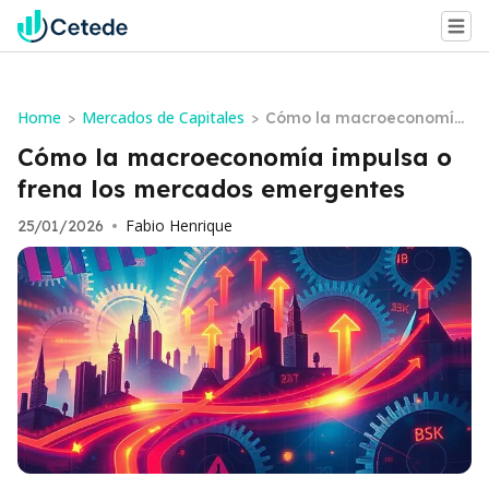
Home
Mercados de Capitales
>
>
Cómo la macroeconomía
impulsa o frena los merca
Cómo la macroeconomía impulsa o
dos emergentes
frena los mercados emergentes
Fabio Henrique
25/01/2026
•