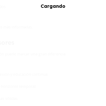
dos.
es más informadas.
sores
ión puede marcar una gran diferencia.
exión y educación continua.
y horizonte temporal.
as sólidas.