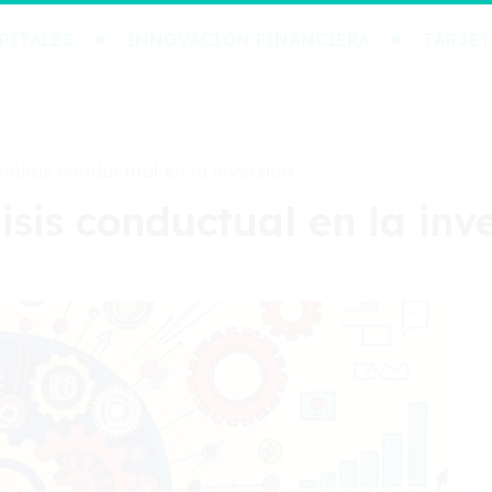
PITALES
INNOVACIÓN FINANCIERA
TARJET
álisis conductual en la inversión
isis conductual en la inv