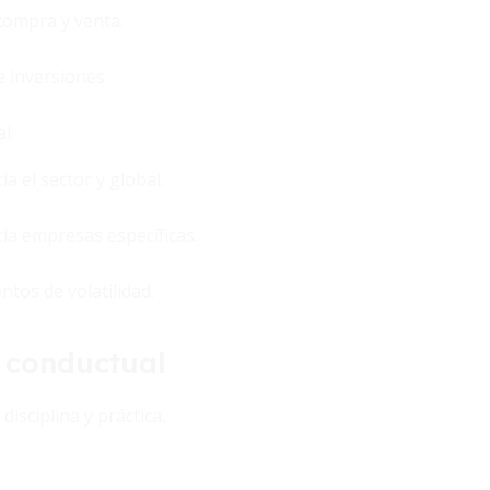
 compra y venta.
e inversiones.
l:
 el sector y global.
cia empresas específicas.
tos de volatilidad.
s conductual
isciplina y práctica.