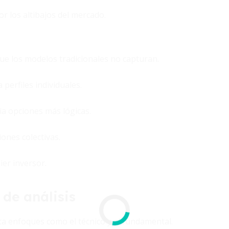
 los altibajos del mercado.
ue los modelos tradicionales no capturan.
perfiles individuales.
ia opciones más lógicas.
ones colectivas.
er inversor.
de análisis
a enfoques como el técnico y el fundamental.