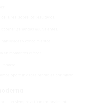
es:
de la real sobre los resultados.
e obtener ganancias equivalentes.
habilidades y conocimientos.
ia en momentos críticos.
 impacto.
itemos oportunidades rentables por miedo.
 moderna
rsores no siempre actúan racionalmente.