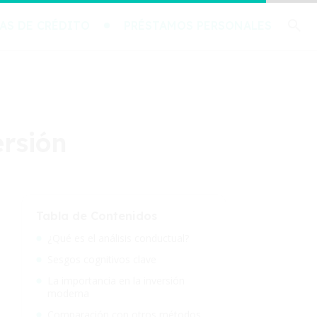
AS DE CRÉDITO
PRÉSTAMOS PERSONALES
ersión
Tabla de Contenidos
¿Qué es el análisis conductual?
Sesgos cognitivos clave
La importancia en la inversión
moderna
Comparación con otros métodos