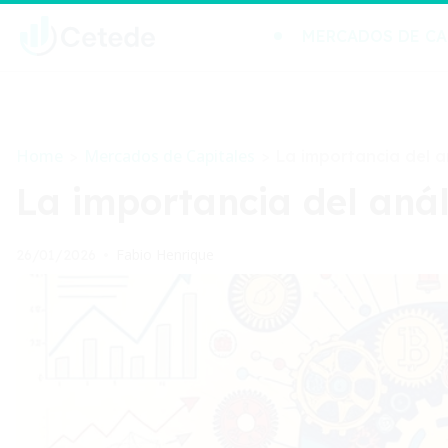
MERCADOS DE CA
Home
Mercados de Capitales
>
>
La importancia del an
La importancia del anál
Fabio Henrique
26/01/2026
•