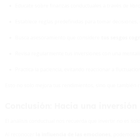
Educate sobre finanzas conductuales a través de libro
Establece reglas predefinidas para tomar decisiones, 
Busca asesoramiento que considere
tus sesgos cogn
Revisa regularmente tus inversiones con una mentalida
Practica la paciencia, evitando reaccionar a fluctuacio
Esto no solo mejora tus rendimientos, sino que también re
Conclusión: Hacia una inversión
El análisis conductual nos recuerda que invertir no es sol
Al reconocer
la influencia de las emociones
, podemos to