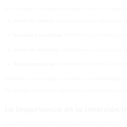
A continuación, se presentan algunos de los más relevant
Ilusión de control
:
Creer que tenemos más influencia 
Aversión a la pérdida
:
Preferir evitar pérdidas sobr
Exceso de confianza
:
Sobreestimar nuestras propias 
Brecha emocional
:
Dejarse llevar por pánico o eufor
Reconocer estos sesgos es el primer paso para mitigar su
Por ejemplo, la aversión a la pérdida puede hacer que ev
La importancia en la inversión
El análisis conductual nos ayuda a entender que los inve