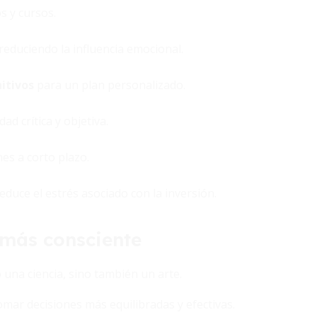
s y cursos.
reduciendo la influencia emocional.
itivos
para un plan personalizado.
d crítica y objetiva.
nes a corto plazo.
duce el estrés asociado con la inversión.
 más consciente
o una ciencia, sino también un arte.
mar decisiones más equilibradas y efectivas.