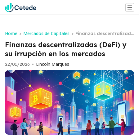
Home
Mercados de Capitales
>
>
Finanzas descentralizada
s (DeFi) y su irrupción en l
Finanzas descentralizadas (DeFi) y
os mercados
su irrupción en los mercados
Lincoln Marques
22/01/2026
•