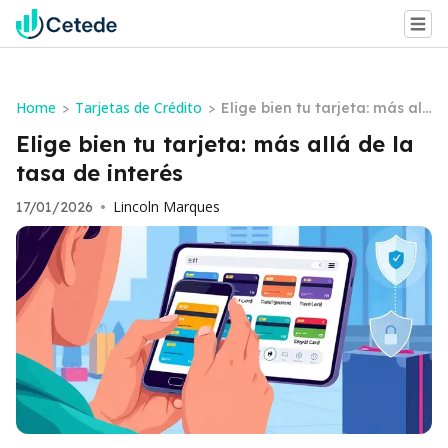
Home
Tarjetas de Crédito
>
>
Elige bien tu tarjeta: más all
á de la tasa de interés
Elige bien tu tarjeta: más allá de la
tasa de interés
Lincoln Marques
17/01/2026
•